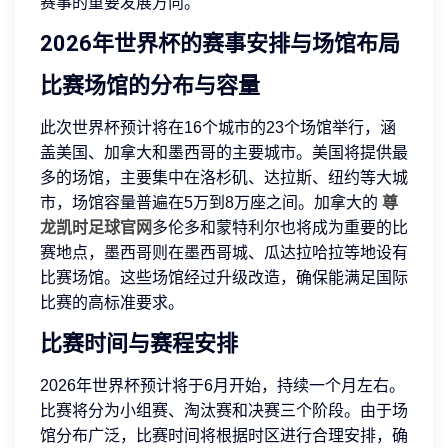
赛事的重要发展方向。
2026年世界杯的赛事安排与场馆布局
比赛场馆的分布与容量
此次世界杯预计将在16个城市的23个场馆举行，涵
盖美国、加拿大和墨西哥的主要城市。美国将提供最
多的场馆，主要集中在洛杉矶、达拉斯、纽约等大城
市，场馆容量普遍在5万到8万座之间。加拿大的
尊
龙凯时足球官网
多伦多和蒙特利尔也将成为重要的比
赛地点，墨西哥则在墨西哥城、瓜达拉哈拉等地设有
比赛场馆。这些场馆经过升级改造，确保能满足国际
比赛的高标准要求。
比赛时间与赛程安排
2026年世界杯预计将于6月开始，持续一个月左右。
比赛将分为小组赛、淘汰赛和决赛三个阶段。由于场
馆分布广泛，比赛时间将根据时区进行合理安排，确