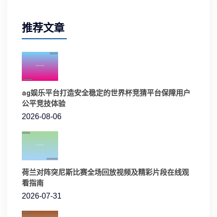
推荐文章
ag娱乐平台打造安全稳定的世界杯竞猜平台保障用户
公平竞技体验
2026-08-06
荷兰对阵突尼斯比赛全场回放视频及精彩片段在线观
看指南
2026-07-31