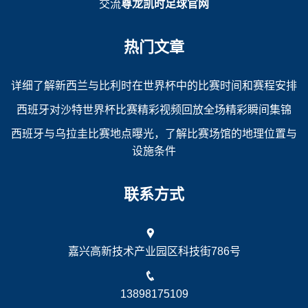
交流
尊龙凯时足球官网
热门文章
详细了解新西兰与比利时在世界杯中的比赛时间和赛程安排
西班牙对沙特世界杯比赛精彩视频回放全场精彩瞬间集锦
西班牙与乌拉圭比赛地点曝光，了解比赛场馆的地理位置与
设施条件
联系方式
嘉兴高新技术产业园区科技街786号
13898175109