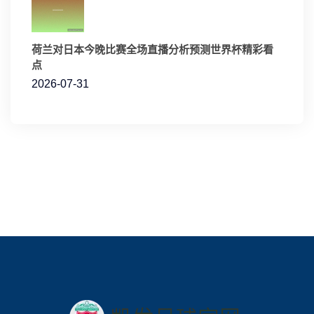
荷兰对日本今晚比赛全场直播分析预测世界杯精彩看
点
2026-07-31