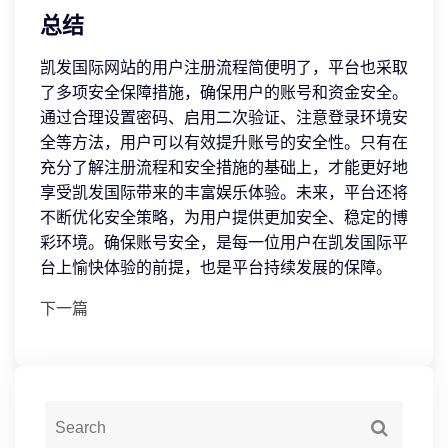
总结
凯发国际网站的用户注册流程简便明了，平台也采取
了多项安全保障措施，确保用户的账号和资金安全。
通过合理设置密码、启用二次验证、注意登录环境安
全等方法，用户可以有效提升账号的安全性。只有在
充分了解注册流程和安全措施的基础上，才能更好地
享受凯发国际带来的丰富娱乐体验。未来，平台还将
不断优化安全策略，为用户提供更加安全、稳定的博
彩环境。确保账号安全，是每一位用户在凯发国际平
台上愉快体验的前提，也是平台持续发展的保障。
下一篇