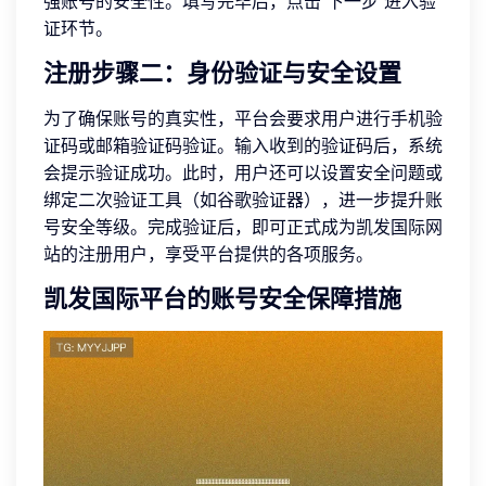
强账号的安全性。填写完毕后，点击“下一步”进入验
证环节。
注册步骤二：身份验证与安全设置
为了确保账号的真实性，平台会要求用户进行手机验
证码或邮箱验证码验证。输入收到的验证码后，系统
会提示验证成功。此时，用户还可以设置安全问题或
绑定二次验证工具（如谷歌验证器），进一步提升账
号安全等级。完成验证后，即可正式成为凯发国际网
站的注册用户，享受平台提供的各项服务。
凯发国际平台的账号安全保障措施