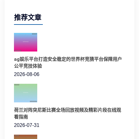
推荐文章
ag娱乐平台打造安全稳定的世界杯竞猜平台保障用户
公平竞技体验
2026-08-06
荷兰对阵突尼斯比赛全场回放视频及精彩片段在线观
看指南
2026-07-31