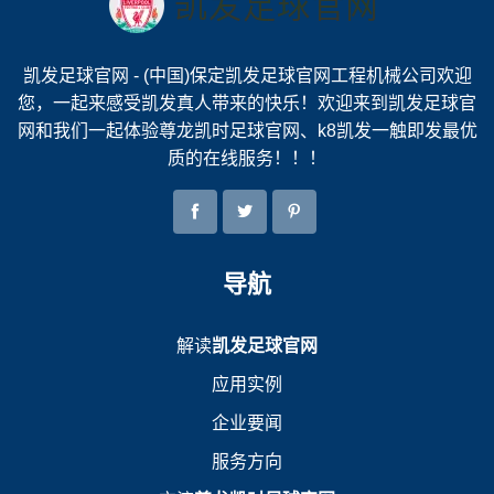
凯发足球官网 - (中国)保定凯发足球官网工程机械公司欢迎
您，一起来感受凯发真人带来的快乐！欢迎来到凯发足球官
网和我们一起体验尊龙凯时足球官网、k8凯发一触即发最优
质的在线服务！！！
导航
解读
凯发足球官网
应用实例
企业要闻
服务方向