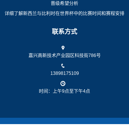
企业要闻
服务方向
交流
尊龙凯时足球官网
热门文章
K8真人棋牌在世界杯期间的精彩赛事分析与玩家互动体验
指南
k8凯发中国官网入口揭秘2026年世界杯赛场布局与中国队
晋级希望分析
详细了解新西兰与比利时在世界杯中的比赛时间和赛程安排
联系方式