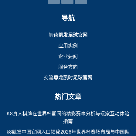
凯发足球官网 - (中国)保定凯发足球官网工程机械公司欢迎
您，一起来感受凯发真人带来的快乐！欢迎来到凯发足球官
网和我们一起体验尊龙凯时足球官网、k8凯发一触即发最优
质的在线服务！！！
导航
解读
凯发足球官网
应用实例