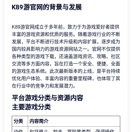
K89游官网的背景与发展
K89游官网成立于多年前，致力于为游戏爱好者提供
丰富的游戏资源和优质的服务。随着游戏行业的不断
发展，平台不断进行技术升级和内容扩展，逐步成为
国内较具影响力的游戏资源网站之一。官网不仅提供